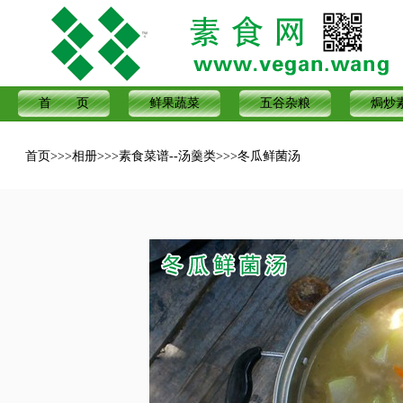
首 页
鲜果蔬菜
五谷杂粮
焗炒
首页
>>>
相册
>>>
素食菜谱--汤羹类
>>>
冬瓜鲜菌汤